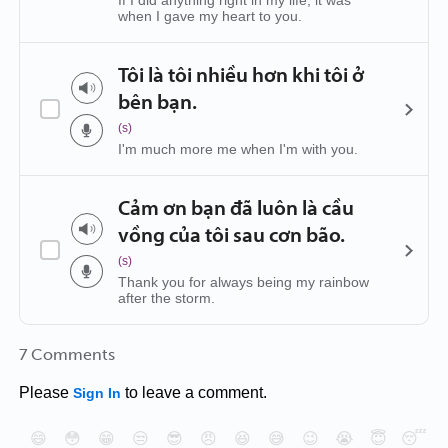
If I did anything right in my life, it was
when I gave my heart to you.
Tôi là tôi nhiều hơn khi tôi ở
bên bạn.
(s)
I'm much more me when I'm with you.
Cảm ơn bạn đã luôn là cầu
vồng của tôi sau cơn bão.
(s)
Thank you for always being my rainbow
after the storm.
7 Comments
Please
to leave a comment.
Sign In
😄
😳
😁
😒
😎
😠
😆
😅
😉
😭
😇
😴