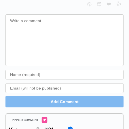
❤️
👍
😮
😈
Add Comment