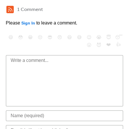
1 Comment
Please
to leave a comment.
Sign In
😄
😳
😁
😒
😎
😠
😆
😅
😉
😭
😇
😴
❤️
👍
😮
😈