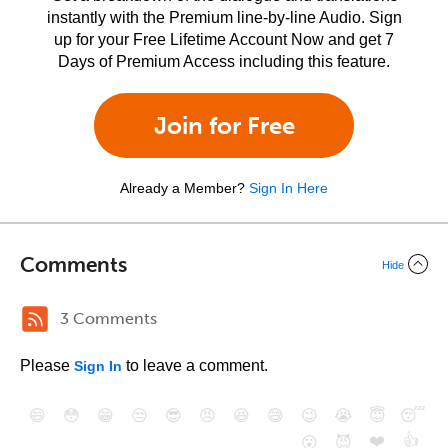
instantly with the Premium line-by-line Audio. Sign
up for your Free Lifetime Account Now and get 7
Days of Premium Access including this feature.
Join for Free
Already a Member?
Sign In Here
Comments
Hide
3 Comments
Please
to leave a comment.
Sign In
😄
😳
😁
😒
😎
😠
😆
😅
😉
😭
😇
😴
❤️
👍
😮
😈